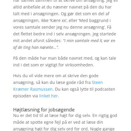
har samlet sammen til at skrive din ansøgning. Jeg vil
altid anbefale at du nævner navnet på den du har
talt med i ansøgningen. Og gør det som en del af
ansøgningen, ikke ‘Kære xx’, eller ‘Med baggrund i
vores samtale sender jeg nu denne ansøgning’. Få
det flettet bedre ind i selv ansøgningen. Jeg startede
mit andet afsnit således:
“I min samtale med X, var en
af de ting han nævnte…”.
På den måde har man både navnet med, og kan tale
ind i det som er vigtigt for virksomheden.
Hvis du vil vide mere om at skrive den gode
ansøgning, så kan du læse gode råd fra
Steen
Kræmer Rasmussen
. Du kan også lytte til podcasten
episoden via
linket her
.
Højtlæsning for jobsøgende
Nu er det tid til at læse højt for dig selv. En rigtig god
måde at spotte egne fejl på er ved at læse din
ansøgning højt for dig selv ord for ord. Nogle gange