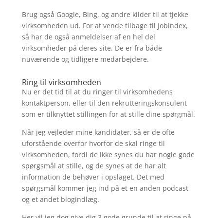
Brug også Google, Bing, og andre kilder til at tjekke
virksomheden ud. For at vende tilbage til Jobindex,
så har de også anmeldelser af en hel del
virksomheder på deres site. De er fra både
nuværende og tidligere medarbejdere.
Ring til virksomheden
Nu er det tid til at du ringer til virksomhedens
kontaktperson, eller til den rekrutteringskonsulent
som er tilknyttet stillingen for at stille dine spørgmål.
Når jeg vejleder mine kandidater, så er de ofte
uforstående overfor hvorfor de skal ringe til
virksomheden, fordi de ikke synes du har nogle gode
spørgsmål at stille, og de synes at de har alt
information de behøver i opslaget. Det med
spørgsmål kommer jeg ind på et en anden podcast
og et andet blogindlæg.
Her vil jeg dog give dig 3 gode grunde til at ringe på