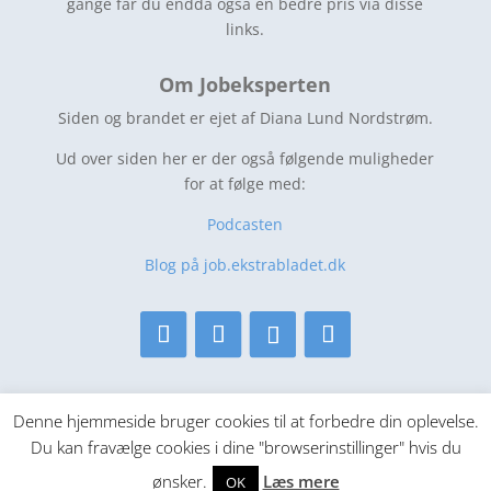
gange får du endda også en bedre pris via disse
links.
Om Jobeksperten
Siden og brandet er ejet af Diana Lund Nordstrøm.
Ud over siden her er der også følgende muligheder
for at følge med:
Podcasten
Blog på job.ekstrabladet.dk
CVR 28461933
Denne hjemmeside bruger cookies til at forbedre din oplevelse.
Du kan fravælge cookies i dine "browserinstillinger" hvis du
ønsker.
Læs mere
OK