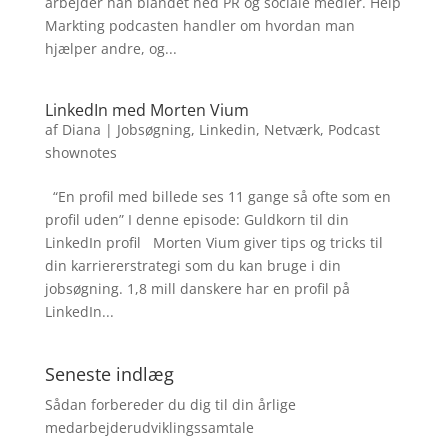
arbejder han blandet ned PR og sociale medier. Help
Markting podcasten handler om hvordan man
hjælper andre, og...
LinkedIn med Morten Vium
af
Diana
|
Jobsøgning
,
Linkedin
,
Netværk
,
Podcast
shownotes
“En profil med billede ses 11 gange så ofte som en
profil uden” I denne episode: Guldkorn til din
LinkedIn profil Morten Vium giver tips og tricks til
din karriererstrategi som du kan bruge i din
jobsøgning. 1,8 mill danskere har en profil på
LinkedIn...
Seneste indlæg
Sådan forbereder du dig til din årlige
medarbejderudviklingssamtale