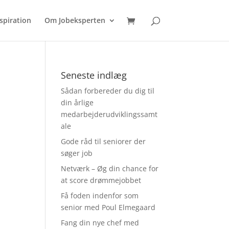
spiration
Om Jobeksperten
Seneste indlæg
Sådan forbereder du dig til
din årlige
medarbejderudviklingssamt
ale
Gode råd til seniorer der
søger job
Netværk – Øg din chance for
at score drømmejobbet
Få foden indenfor som
senior med Poul Elmegaard
Fang din nye chef med