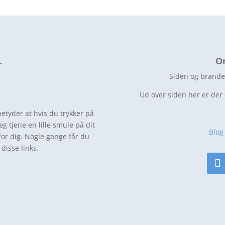
…
O
Siden og brande
Ud over siden her er der
betyder at hvis du trykker på
jeg tjene en lille smule på dit
Blog
for dig. Nogle gange får du
disse links.