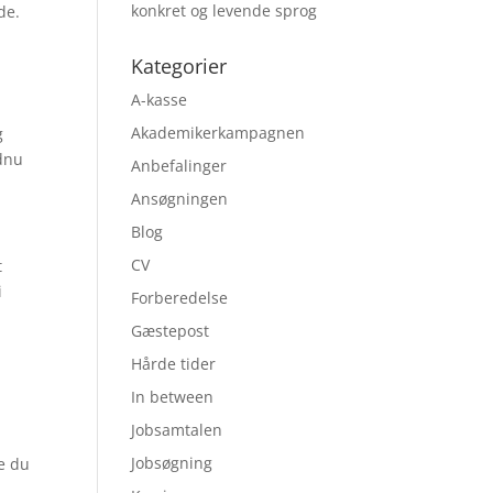
konkret og levende sprog
de.
Kategorier
A-kasse
Akademikerkampagnen
g
ndnu
Anbefalinger
Ansøgningen
Blog
CV
t
i
Forberedelse
Gæstepost
Hårde tider
In between
Jobsamtalen
Jobsøgning
le du