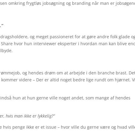
nsen omkring frygtløs jobsøgning og branding når man er jobsøgen
.”
redragsholdere, og meget passioneret for at gøre andre folk glade o
a Share hvor hun interviewer eksperter i hvordan man kan blive e
ilbyde.
t drømmejob, og hendes drøm om at arbejde i den branche brast. De
vi kommer videre – Der er altid noget bedre lige rundt om hjørnet. V
år indså hun at hun gerne ville noget andet, som mange af hendes
, hvis man ikke er lykkelig?”
e hvis penge ikke er et issue – hvor ville du gerne være og hvad vil