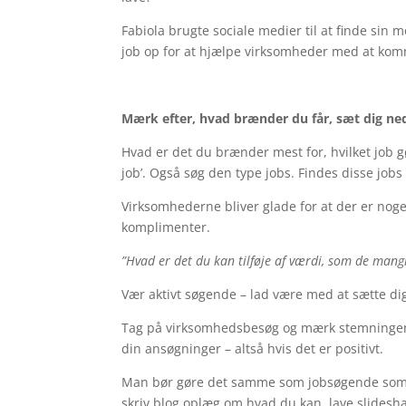
Fabiola brugte sociale medier til at finde sin m
job op for at hjælpe virksomheder med at komm
Mærk efter, hvad brænder du får, sæt dig ne
Hvad er det du brænder mest for, hvilket job 
job’. Også søg den type jobs. Findes disse job
Virksomhederne bliver glade for at der er noge
komplimenter.
”Hvad er det du kan tilføje af værdi, som de mang
Vær aktivt søgende – lad være med at sætte dig
Tag på virksomhedsbesøg og mærk stemningen og
din ansøgninger – altså hvis det er positivt.
Man bør gøre det samme som jobsøgende som 
skriv blog oplæg om hvad du kan, lave slideshar