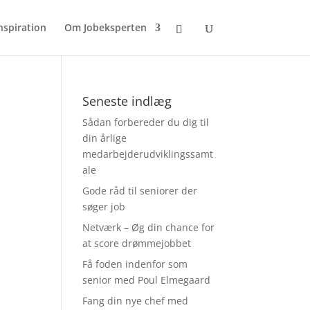
nspiration
Om Jobeksperten
Seneste indlæg
Sådan forbereder du dig til
din årlige
medarbejderudviklingssamt
ale
Gode råd til seniorer der
søger job
Netværk – Øg din chance for
at score drømmejobbet
Få foden indenfor som
senior med Poul Elmegaard
Fang din nye chef med