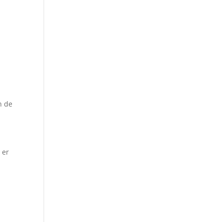
n de
 er