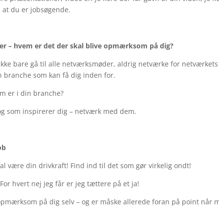
å at du er jobsøgende.
er – hvem er det der skal blive opmærksom på dig?
kke bare gå til alle netværksmøder, aldrig netværke for netværkets
n branche som kan få dig inden for.
m er i din branche?
og som inspirerer dig – netværk med dem.
ob
al være din drivkraft! Find ind til det som gør virkelig ondt!
or hvert nej jeg får er jeg tættere på et ja!
t opmærksom på dig selv – og er måske allerede foran på point når 