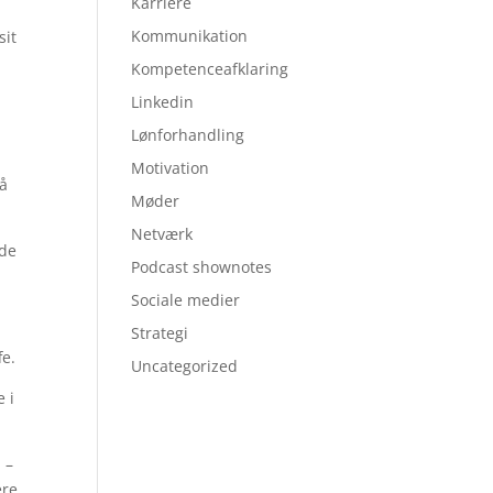
Karriere
Kommunikation
sit
Kompetenceafklaring
Linkedin
Lønforhandling
Motivation
på
Møder
Netværk
ide
Podcast shownotes
Sociale medier
Strategi
fe.
Uncategorized
 i
 –
ere