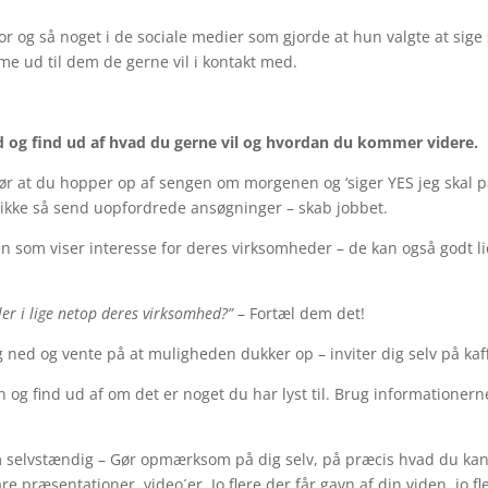
or og så noget i de sociale medier som gjorde at hun valgte at sige 
e ud til dem de gerne vil i kontakt med.
d og find ud af hvad du gerne vil og hvordan du kommer videre.
gør at du hopper op af sengen om morgenen og ‘siger YES jeg skal 
s ikke så send uopfordrede ansøgninger – skab jobbet.
n som viser interesse for deres virksomheder – de kan også godt l
ler i lige netop deres virksomhed?”
– Fortæl dem det!
 ned og vente på at muligheden dukker op – inviter dig selv på kaf
 find ud af om det er noget du har lyst til. Brug informationerne
selvstændig – Gør opmærksom på dig selv, på præcis hvad du kan
e præsentationer, video´er. Jo flere der får gavn af din viden, jo fl