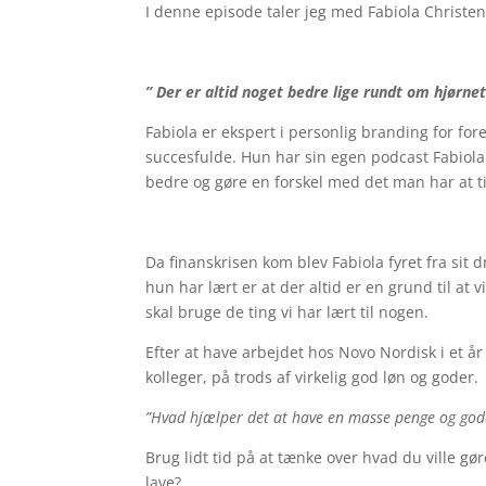
I denne episode taler jeg med Fabiola Christe
” Der er altid noget bedre lige rundt om hjørnet
Fabiola er ekspert i personlig branding for fo
succesfulde. Hun har sin egen podcast Fabiol
bedre og gøre en forskel med det man har at t
Da finanskrisen kom blev Fabiola fyret fra si
hun har lært er at der altid er en grund til at 
skal bruge de ting vi har lært til nogen.
Efter at have arbejdet hos Novo Nordisk i et 
kolleger, på trods af virkelig god løn og goder.
”Hvad hjælper det at have en masse penge og goder
Brug lidt tid på at tænke over hvad du ville gør
lave?