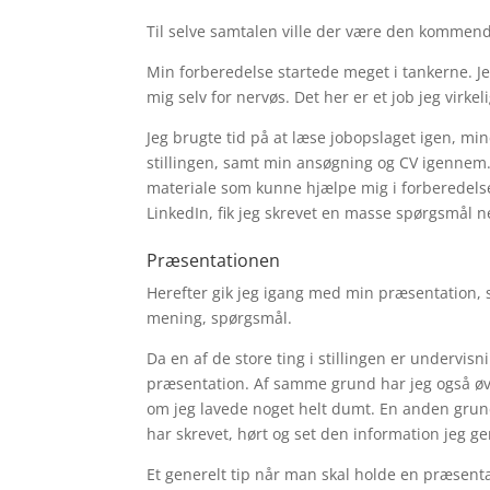
Til selve samtalen ville der være den kommende
Min forberedelse startede meget i tankerne. Je
mig selv for nervøs. Det her er et job jeg virkel
Jeg brugte tid på at læse jobopslaget igen, min
stillingen, samt min ansøgning og CV igennem. 
materiale som kunne hjælpe mig i forberedelsen
LinkedIn, fik jeg skrevet en masse spørgsmål n
Præsentationen
Herefter gik jeg igang med min præsentation, so
mening, spørgsmål.
Da en af de store ting i stillingen er undervisn
præsentation. Af samme grund har jeg også øve
om jeg lavede noget helt dumt. En anden grund
har skrevet, hørt og set den information jeg ger
Et generelt tip når man skal holde en præsentat