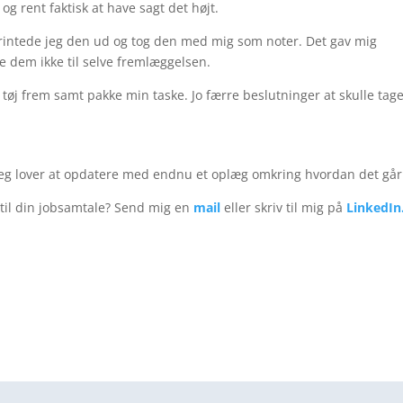
og rent faktisk at have sagt det højt.
rintede jeg den ud og tog den med mig som noter. Det gav mig
te dem ikke til selve fremlæggelsen.
t tøj frem samt pakke min taske. Jo færre beslutninger at skulle tag
, jeg lover at opdatere med endnu et oplæg omkring hvordan det går
 til din jobsamtale? Send mig en
mail
eller skriv til mig på
LinkedIn