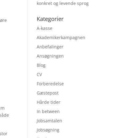
konkret og levende sprog
Kategorier
gøre
A-kasse
Akademikerkampagnen
Anbefalinger
Ansøgningen
Blog
CV
Forberedelse
Gæstepost
Hårde tider
nem
In between
 både
Jobsamtalen
Jobsøgning
stor