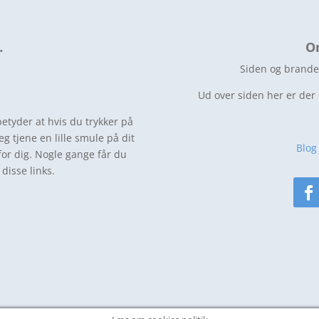
…
O
Siden og brande
Ud over siden her er der
betyder at hvis du trykker på
jeg tjene en lille smule på dit
Blog
for dig. Nogle gange får du
disse links.