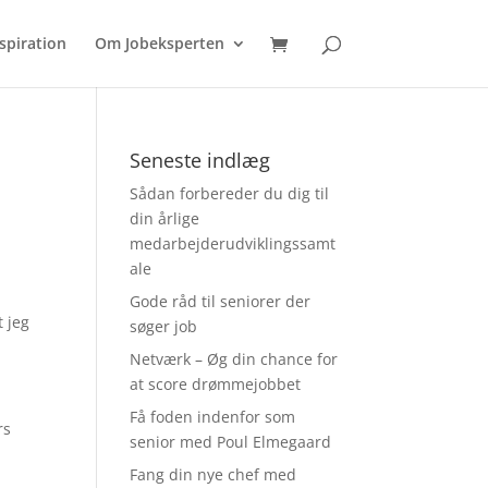
spiration
Om Jobeksperten
Seneste indlæg
Sådan forbereder du dig til
din årlige
medarbejderudviklingssamt
ale
Gode råd til seniorer der
 jeg
søger job
Netværk – Øg din chance for
at score drømmejobbet
Få foden indenfor som
rs
senior med Poul Elmegaard
Fang din nye chef med