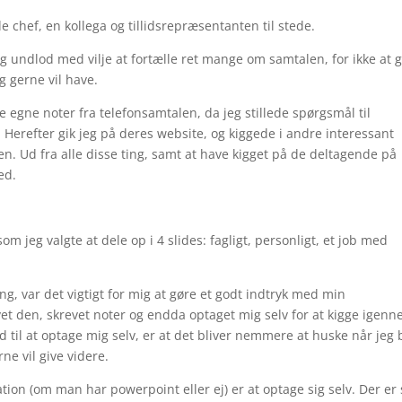
 chef, en kollega og tillidsrepræsentanten til stede.
g undlod med vilje at fortælle ret mange om samtalen, for ikke at 
ig gerne vil have.
e egne noter fra telefonsamtalen, da jeg stillede spørgsmål til
Herefter gik jeg på deres website, og kiggede i andre interessant
. Ud fra alle disse ting, samt at have kigget på de deltagende på
ed.
m jeg valgte at dele op i 4 slides: fagligt, personligt, et job med
ing, var det vigtigt for mig at gøre et godt indtryk med min
t den, skrevet noter og endda optaget mig selv for at kigge igen
 til at optage mig selv, er at det bliver nemmere at huske når jeg
ne vil give videre.
ion (om man har powerpoint eller ej) er at optage sig selv. Der er 