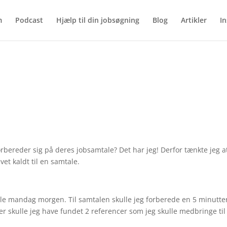
m
Podcast
Hjælp til din jobsøgning
Blog
Artikler
In
bereder sig på deres jobsamtale? Det har jeg! Derfor tænkte jeg at
vet kaldt til en samtale.
mtale mandag morgen. Til samtalen skulle jeg forberede en 5 minutte
r skulle jeg have fundet 2 referencer som jeg skulle medbringe til