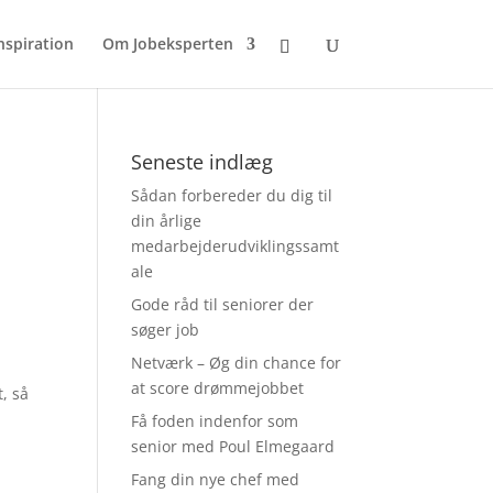
nspiration
Om Jobeksperten
Seneste indlæg
Sådan forbereder du dig til
din årlige
medarbejderudviklingssamt
ale
Gode råd til seniorer der
søger job
Netværk – Øg din chance for
at score drømmejobbet
, så
Få foden indenfor som
senior med Poul Elmegaard
Fang din nye chef med