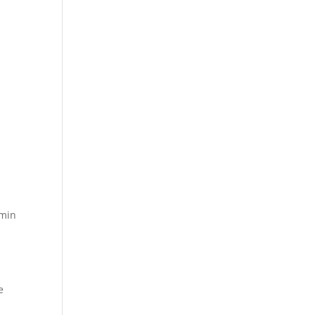
 min
t
e