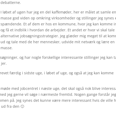
debatterne.
I løbet af ugen har jeg en del kaffemøder, her er målet at samle e
masse god viden op omkring virksomheder og stillinger jeg synes 
spændende. Et af dem er hos en kommune, hvor jeg kan komme i
og få et indblik i hvordan de arbejder. Et andet er hvor vi skal tal
alternative jobsøgningsstrategier. Jeg glæder mig meget til at ko
ud og tale med de her mennesker, udvide mit netværk og lære en
masse.
søgninger, og har nogle forskellige interessante stillinger jeg kan 
 jer.
krevet færdig i sidste uge, i løbet af uge, og også at jeg kan komme
e møde med jobcentret i næste uge, det skal også nok blive interess
er med jeg gerne vil søge i nærmeste fremtid. Nogen gange forstår je
ammen på. Jeg synes det kunne være mere interessant hvis de ville 
 ud fra den 🙂