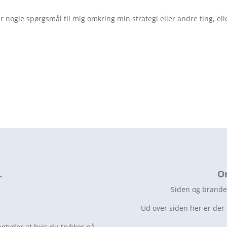
 nogle spørgsmål til mig omkring min strategi eller andre ting, ell
…
O
Siden og brande
Ud over siden her er der
betyder at hvis du trykker på