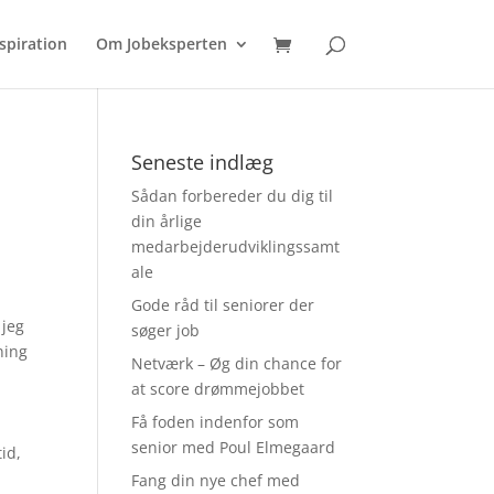
spiration
Om Jobeksperten
Seneste indlæg
Sådan forbereder du dig til
din årlige
medarbejderudviklingssamt
ale
Gode råd til seniorer der
 jeg
søger job
ning
Netværk – Øg din chance for
at score drømmejobbet
Få foden indenfor som
senior med Poul Elmegaard
id,
Fang din nye chef med