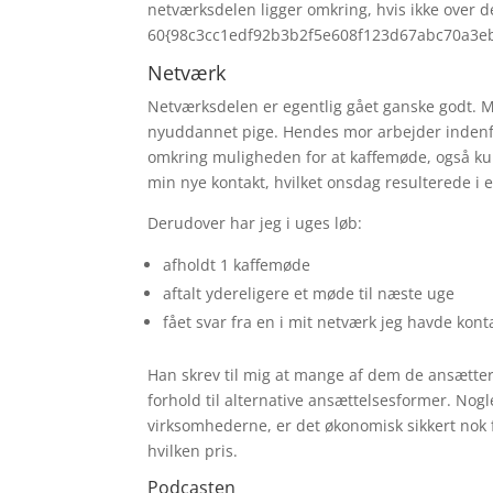
netværksdelen ligger omkring, hvis ikke over d
60{98c3cc1edf92b3b2f5e608f123d67abc70a3eb
Netværk
Netværksdelen er egentlig gået ganske godt. 
nyuddannet pige. Hendes mor arbejder indenf
omkring muligheden for at kaffemøde, også kunn
min nye kontakt, hvilket onsdag resulterede i 
Derudover har jeg i uges løb:
afholdt 1 kaffemøde
aftalt ydereligere et møde til næste uge
fået svar fra en i mit netværk jeg havde k
Han skrev til mig at mange af dem de ansætter
forhold til alternative ansættelsesformer. Nog
virksomhederne, er det økonomisk sikkert nok f
hvilken pris.
Podcasten