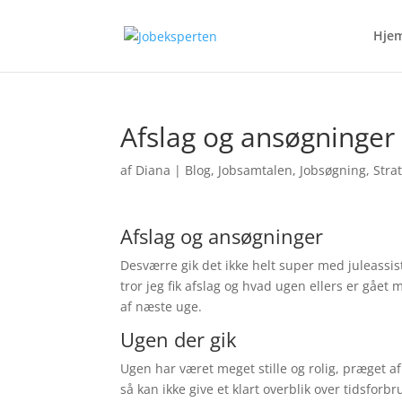
Hje
Afslag og ansøgninger
af
Diana
|
Blog
,
Jobsamtalen
,
Jobsøgning
,
Stra
Afslag og ansøgninger
Desværre gik det ikke helt super med juleassist
tror jeg fik afslag og hvad ugen ellers er gåe
af næste uge.
Ugen der gik
Ugen har været meget stille og rolig, præget af
så kan ikke give et klart overblik over tidsfor