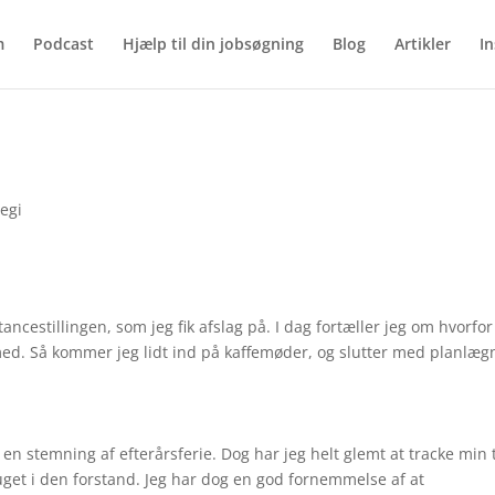
m
Podcast
Hjælp til din jobsøgning
Blog
Artikler
In
tegi
ancestillingen, som jeg fik afslag på. I dag fortæller jeg om hvorfor
t med. Så kommer jeg lidt ind på kaffemøder, og slutter med planlæg
 en stemning af efterårsferie. Dog har jeg helt glemt at tracke min t
bruget i den forstand. Jeg har dog en god fornemmelse af at