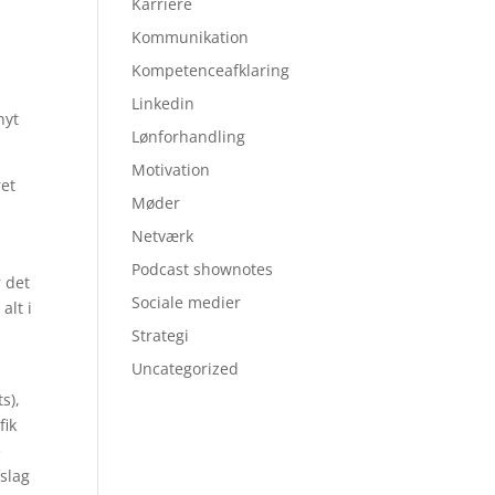
Karriere
Kommunikation
Kompetenceafklaring
Linkedin
nyt
Lønforhandling
Motivation
ret
Møder
Netværk
Podcast shownotes
r det
Sociale medier
alt i
Strategi
Uncategorized
s),
fik
e
fslag