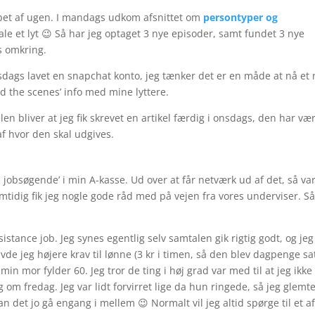
øbet af ugen. I mandags udkom afsnittet om
persontyper og
ale et lyt 😉 Så har jeg optaget 3 nye episoder, samt fundet 3 nye
s omkring.
sdags lavet en snapchat konto, jeg tænker det er en måde at nå et 
nd the scenes’ info med mine lyttere.
 bliver at jeg fik skrevet en artikel færdig i onsdags, den har væ
af hvor den skal udgives.
jobsøgende’ i min A-kasse. Ud over at får netværk ud af det, så va
Samtidig fik jeg nogle gode råd med på vejen fra vores underviser. Så 
istance job. Jeg synes egentlig selv samtalen gik rigtig godt, og jeg
e jeg højere krav til lønne (3 kr i timen, så den blev dagpenge sat
 mor fylder 60. Jeg tror de ting i høj grad var med til at jeg ikke 
om fredag. Jeg var lidt forvirret lige da hun ringede, så jeg glemt
kan det jo gå engang i mellem 😉 Normalt vil jeg altid spørge til et a