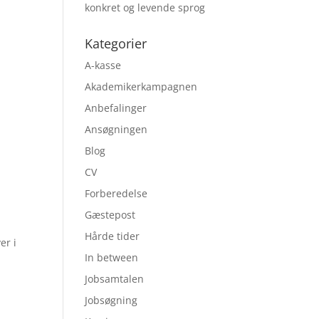
konkret og levende sprog
Kategorier
A-kasse
Akademikerkampagnen
l
Anbefalinger
Ansøgningen
Blog
CV
Forberedelse
Gæstepost
Hårde tider
er i
In between
Jobsamtalen
Jobsøgning