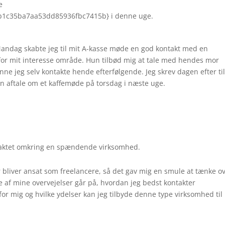
e
1c35ba7aa53dd85936fbc7415b} i denne uge.
Mandag skabte jeg til mit A-kasse møde en god kontakt med en
or mit interesse område. Hun tilbød mig at tale med hendes mor
e jeg selv kontakte hende efterfølgende. Jeg skrev dagen efter ti
en aftale om et kaffemøde på torsdag i næste uge.
ontaktet omkring en spændende virksomhed.
 bliver ansat som freelancere, så det gav mig en smule at tænke ov
le af mine overvejelser går på, hvordan jeg bedst kontakter
or mig og hvilke ydelser kan jeg tilbyde denne type virksomhed til