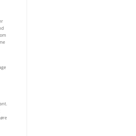
n
er
nd
e om
mme
tage
ant.
g
høre