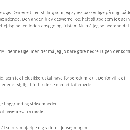
 uge. Den ene til en stilling som jeg synes passer lige på mig, båd
t spændende. Den anden blev desværre ikke helt så god som jeg ger
 i arbejdspladsen inden ansøgningsfristen. Nu må jeg se hvordan det
ktiv i denne uge, men det må jeg jo bare gøre bedre i ugen der ko
, som jeg helt sikkert skal have forberedt mig til. Derfor vil jeg i
mener er vigtigt i forbindelse med et kaffemøde.
e baggrund og virksomheden
 vil have med fra mødet
smål som kan hjælpe dig videre i jobsøgningen