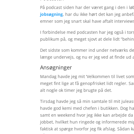
På podcast siden har der været gang i den i l
jobsøgning
, har du ikke hørt det kan jeg anbef
emner som jeg snart skal have aftalt interview
I forbindelse med podcasten har jeg også i tor
publikum på, og meget sjovt at dele lidt ”behi
Det sidste som kommer ind under netværks delen
længe undervejs, og nu er jeg ved at finde ud 
Ansøgninger
Mandag havde jeg mit ‘Velkommen til livet som 
meget fint lige at få genopfrisket lidt regler. 
alt nogle ok timer jeg brugte på det.
Tirsdag havde jeg så min samtale til mit juleass
havde god kemi med chefen i butikken. Dog havd
samt en weekend hvor jeg ikke kan arbejde da min
jobbet, hvilket hun ringede og informerede mig 
faktisk at spørge hvorfor jeg fik afslag. Sådan 