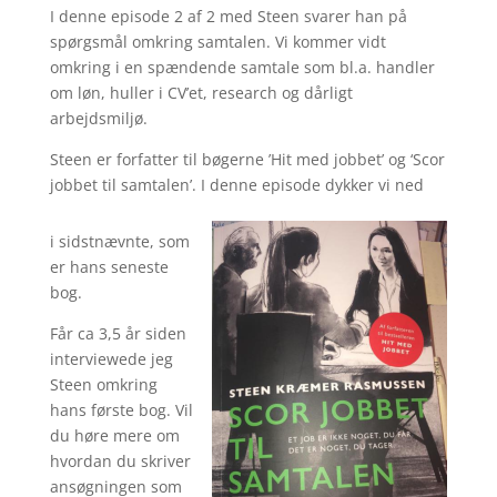
I denne episode 2 af 2 med Steen svarer han på
spørgsmål omkring samtalen. Vi kommer vidt
omkring i en spændende samtale som bl.a. handler
om løn, huller i CV’et, research og dårligt
arbejdsmiljø.
Steen er forfatter til bøgerne ’Hit med jobbet’ og ‘Scor
jobbet til samtalen’. I denne episode dykker vi ned
i sidstnævnte, som
er hans seneste
bog.
Får ca 3,5 år siden
interviewede jeg
Steen omkring
hans første bog. Vil
du høre mere om
hvordan du skriver
ansøgningen som